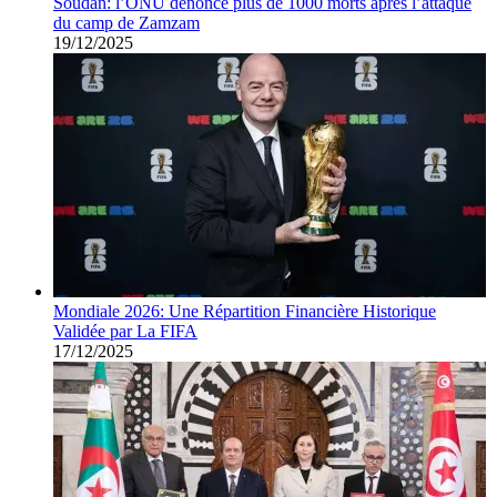
Soudan: l’ONU dénonce plus de 1000 morts après l’attaque
du camp de Zamzam
19/12/2025
Mondiale 2026: Une Répartition Financière Historique
Validée par La FIFA
17/12/2025