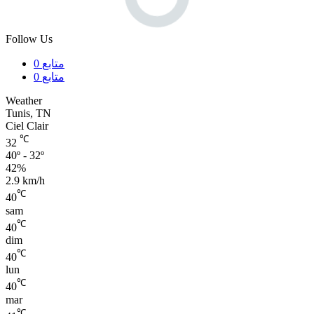
Follow Us
متابع
0
متابع
0
Weather
Tunis, TN
Ciel Clair
℃
32
40º - 32º
42%
2.9 km/h
℃
40
sam
℃
40
dim
℃
40
lun
℃
40
mar
℃