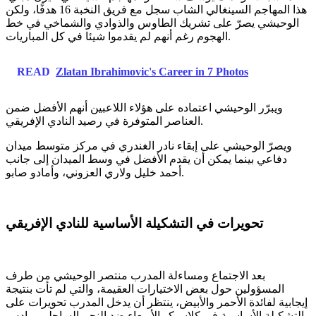
هذا المهاجم السينغالي الشاب سجل مع فريق النخبة 16 هدفًا، ولكن
الوحيشي يصرّ على تشريك الطاوس والذوادي والشماخي في خط
الهجوم رغم أنهم لم يقدموا شيئا في كل المباريات.
READ
Zlatan Ibrahimovic's Career in 7 Photos
ويبرّر الوحيشي اعتماده على هؤلاء اللاعبين أنهم الأفضل ضمن
العناصر المتوفرة في رصيد النادي الإفريقي.
ويصرّ الوحيشي على إبقاء نادر الغندري في مركز متوسط ميدان
دفاعي بينما يمكن أن يقدم الأفضل في وسط الميدان إلى جانب
أحمد خليل ولاري العزوني، وأمادو صابو.
تحويرات في التشكيلة الأساسية للنادي الإفريقي
بعد الاجتماع ومساءلة المدرب منتصر الوحيشي من طرف
المسؤولين حول بعض الاختيارات العقيمة، والتي لم تأت بنتيجة
إيجابية لفائدة الأحمر والأبيض، ينتظر أن يدخل المدرب تحويرات على
التشكيلة الأساسية في كلاسيكو الأربعاء ضد النجم الساحلي برادس.