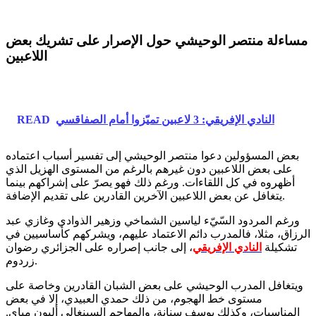
مساءلة منتصر الوحيشي حول الإصرار على تشريك بعض
اللاعبين
النادي الإفريقي: 3 لاعبين تميّزوا أمام الصفاقسي
READ
بعض المسؤولين دعوا منتصر الوحيشي إلى تفسير أسباب اعتماده
على بعض اللاعبين دون غيرهم بالرغم من المستوى الهزيل الذي
أظهروه في كل اللقاءات. ورغم ذلك فهو يصرّ على إشراكهم بينما
يتغافل عن بعض اللاعبين الآخرين القادرين على تقديم الإضافة.
ورغم المردود السّيّء لياسين الشماخي وزهير الذوادي وغازي عبد
الرزاق، مثلا، فالمدرب دائم الاعتماد عليهم، ويشركهم كأساسيين في
تشكيلة
النادي الإفريقي
، إلى جانب إصراره على الجزائري رضوان
زردوم.
ويتغافل المدرب الوحيشي على بعض الشبان القادرين وخاصة على
مستوى خط الهجوم، من ذلك حمدي العبيدي، إلا في بعض
المناسبات، وكذلك يوسف سنانة، والمهاجم السينغالي أليون مباي.