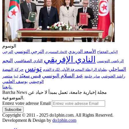
الوسوم
الترجي التونسي
الأسعد الدريدي
الترجي
إلياس الفخفاخ
الاتحاد المنستيري
النادي الإفريقي
النجم
الرياضي التونسي
النادي الصفاقسي
تونس
الساحلي
حركة النهضة
بطولة الرابطة المحترفة الأولى لكرة القدم
عبد السلام اليونسي
قيس سعيّد
منتصر
راشد الغنوشي
صابر خليفة
ليبيا
الوحيشي
يوسف العلمي
تابعنا.
Barcha News مجلة إخبارية جامعة، تعمل بمبدأ لا حياد عن
الموضوعية.
Entrez votre adresse Email
Copyright © 2011 - 2025 do1phin.com. All Rights Reserved.
Development & Design by
do1phin.com