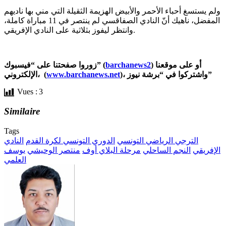
ولم يستسغ أحباء الأحمر والأبيض الهزيمة الثقيلة التي مني بها ناديهم
المفضل، ناهيك أنّ النادي الصفاقسي لم ينتصر في 11 مباراة كاملة،
وانتظر ليفوز بثلاثية على النادي الإفريقي.
) أو على موقعنا
barchanews2
زوروا صفحتنا على “فيسبوك” (
)، واشتركوا في “برشة نيوز”
www.barchanews.net
الإلكتروني، (
Vues :
3
Similaire
Tags
الترجي الرياضي التونسي
الدوري التونسي لكرة القدم
النادي
الإفريقي
النجم الساحلي
مرحلة البلاي أوف
منتصر الوحيشي
يوسف
العلمي