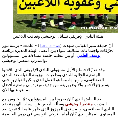
هيئة النادي الإفريقي تسائل الوحيشي وتعاقب اللاعبين
) أنّ حديقة منير القبائلي شهدت
barchanews
علمت « برشة نيوز » (
تحرّكات واجتماعات متتالية، سواء بين أعضاء الهيئة المديرة برئاسة
يوسف العلمي
، أو بين تنظيم جلسة مساءلة بين المسؤولين
والمدرب منتصر الوحيشي.
وقد ضمّ الاجتماع الأول مسؤولي النادي الإفريقي الذي ناقشوا
الوضعية الحالية للنادي وتداعيات الهزيمة الثقيلة ضد النادي
الصفاقسي، وأسبابها، وما هو العمل الذي يمكن القيام به حتى
يسترجع الأحمر والأبيض بريقه من جديد، ويعود إلى وضعية أفضل
مما هو عليها الآن.
بعد النقاش الذي كان صريحا بين المسؤولين، تمّ الجلوس مع
المدرب
منتصر الوحيشي
وسأله البعض عن أسباب الهزيمة ضد
النادي الصفاقسي، والمستوى المهزوز الذي ظهر عليه اللاعبون بعد
المستوى الممتاز الذي كان أمام الترجي التونسي في دربي العاصمة.