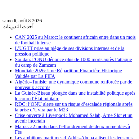
samedi, août 8 2026
أحدث التدوينات
CAN 2025 au Maroc: le continent africain entre dans un mois
de football intense
L’UGTT prise au piège de ses divisions internes et de la
pression politique
Soudan: l’ONU dénonce plus de 1000 morts après l’attaque
du camp de Zamzam
Mondiale 2026: Une Répartition Financière Historique
Validée par La FIFA
Algérie–Tunisie: une dynamique commune renforcée par de
nouveaux accords
La Guinée-Bissau plongée dans une instabilité politique après
le coup d’État militaire
RDC: l’ONU alerte sur un risque d’escalade régionale après
la prise d’Uvira par le M23
Crise ouverte à Liverpool : Mohamed Salah, Arne Slot et un
avenir incertain
Maroc: 22 morts dans l’effondrement de deux immeubles à
Fès
Les ambitions maritimes d’Addis-Abeba attisent les tensions