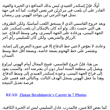
أولًا، فإنّ إسكندر العبيدي ليس بذلك المدافع ذي الخبرة والقوة،
القادر على أن يلعب في مركزيْن في نفس الوقت. كما أنه في جهة
تمثل قوة الترجي أين يتواجد الهوني وبن رمضان.
وبعد خروج القاسمي الذي لا يستحق اللعب أساسيًا، ولكن الظروف
هي التي حتمت ذلك. ولو أنه كان بالإمكان أن يلعب إسكندر على
الجهة اليمنى، وزغادة على الجهة اليسرى، وفي وسط الدفاع، عبد
الرزاق والشريفي. ولكن كان للسليمي رأي آخر.
وعادة، لا نعوّض لاعبي خط الدفاع إلا في صورة التعرض إلى إصابة.
ونقتصر على خط الهجوم بصفة خاصة، وبصفة أقل خط وسط
الميدان.
من هنا، فإنّ خروج القاسمي، فسح المجال أمام الهوني ليراوغ
ويصل إلى منطقة الستة أمتار دون أن يعترضه أحد. والسبب يعود
إلى فراغ الجهة اليمنى، وعودة إسكندر العبيدي إلى وسط الدفاع.
وهذا ما جعل الهوني يسجل الهدف الثالث. وبالتالي فقد قضى على
فرصة تعديل النتيجة.
READ
Zlatan Ibrahimovic's Career in 7 Photos
كما بعض اللاعبين، فالمدرب عادل السليمي ليس له الخبرة الكافية،