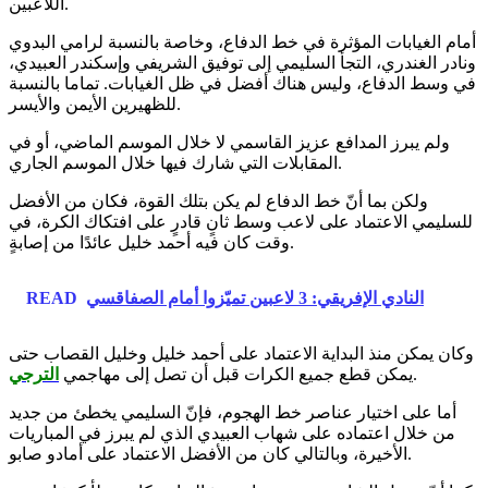
اللاعبين.
أمام الغيابات المؤثرة في خط الدفاع، وخاصة بالنسبة لرامي البدوي
ونادر الغندري، التجأ السليمي إلى توفيق الشريفي وإسكندر العبيدي،
في وسط الدفاع، وليس هناك أفضل في ظل الغيابات. تماما بالنسبة
للظهيرين الأيمن والأيسر.
ولم يبرز المدافع عزيز القاسمي لا خلال الموسم الماضي، أو في
المقابلات التي شارك فيها خلال الموسم الجاري.
ولكن بما أنّ خط الدفاع لم يكن بتلك القوة، فكان من الأفضل
للسليمي الاعتماد على لاعب وسط ثانٍ قادرٍ على افتكاك الكرة، في
وقت كان فيه أحمد خليل عائدًا من إصابةٍ.
النادي الإفريقي: 3 لاعبين تميّزوا أمام الصفاقسي
READ
وكان يمكن منذ البداية الاعتماد على أحمد خليل وخليل القصاب حتى
.
يمكن قطع جميع الكرات قبل أن تصل إلى مهاجمي
الترجي
أما على اختيار عناصر خط الهجوم، فإنّ السليمي يخطئ من جديد
من خلال اعتماده على شهاب العبيدي الذي لم يبرز في المباريات
الأخيرة، وبالتالي كان من الأفضل الاعتماد على أمادو صابو.