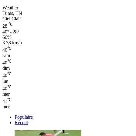
Weather
Tunis, TN
Ciel Clair
℃
28
40º - 28º
66%
3.38 km/h
℃
40
sam
℃
40
dim
℃
40
lun
℃
40
mar
℃
41
mer
Populaire
Récent