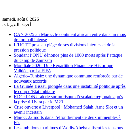
samedi, août 8 2026
أحدث التدوينات
CAN 2025 au Maroc: le continent africain entre dans un mois
de football intense
L’UGTT prise au piège de ses divisions internes et de la
pression politique
Soudan: l’ONU dénonce plus de 1000 morts après l’attaque
du camp de Zamzam
Mondiale 2026: Une Répartition Financière Historique
Validée par La FIFA
Algérie–Tunisie: une dynamique commune renforcée par de
nouveaux accords
La Guinée-Bissau plongée dans une instabilité politique après
le coup d’État militaire
RDC: l’ONU alerte sur un risque d’escalade régionale après
la prise d’Uvira par le M23
Crise ouverte à Liverpool : Mohamed Salah, Arne Slot et un
avenir incertain
Maroc: 22 morts dans l’effondrement de deux immeubles à
Fès
Les ambitions maritimes d’Addis-Abeba attisent les tensions