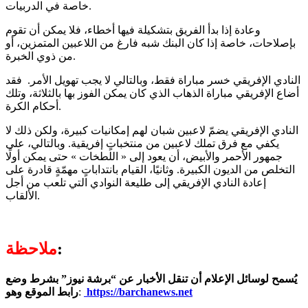
خاصة في الدربيات.
وعادة إذا بدأ الفريق بتشكيلة فيها أخطاء، فلا يمكن أن تقوم
بإصلاحات، خاصة إذا كان البنك شبه فارغ من اللاعبين المتمزين، أو
من ذوي الخبرة.
النادي الإفريقي خسر مباراة فقط، وبالتالي لا يجب تهويل الأمر. فقد
أضاع الإفريقي مباراة الذهاب الذي كان يمكن الفوز بها بالثلاثة، وتلك
أحكام الكرة.
النادي الإفريقي يضمّ لاعبين شبان لهم إمكانيات كبيرة، ولكن ذلك لا
يكفي مع فرق تملك لاعبين من منتخباتٍ إفريقية. وبالتالي، على
جمهور الأحمر والأبيض، أن يعود إلى « اللطخات » حتى يمكن أولًا
التخلص من الديون الكبيرة. وثانيًا، القيام بانتداباتٍ مهمّةٍ قادرة على
إعادة النادي الإفريقي إلى طليعة النوادي التي تلعب من أجل
الألقاب.
:
ملاحظة
يُسمح لوسائل الإعلام أن تنقل الأخبار عن “برشة نيوز” بشرط وضع
https://barchanews.net
:
رابط الموقع وهو