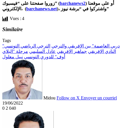
) أو على موقعنا
barchanews2
زوروا صفحتنا على “فيسبوك” (
)، واشتركوا في “برشة نيوز”
barchanews.net
الإلكتروني، (
Vues :
4
Similaire
Tags
"دربي العاصمة" بين الإفريقي والترجي
الترجي الرياضي التونسي
النادي الإفريقي
جماهير الإفريقي
عادل السليمي
مرحلة "البلاي
أوف" للدوري التونسي
نبيل معلول
Midou
Follow on X
Envoyer un courriel
19/06/2022
0
2 040