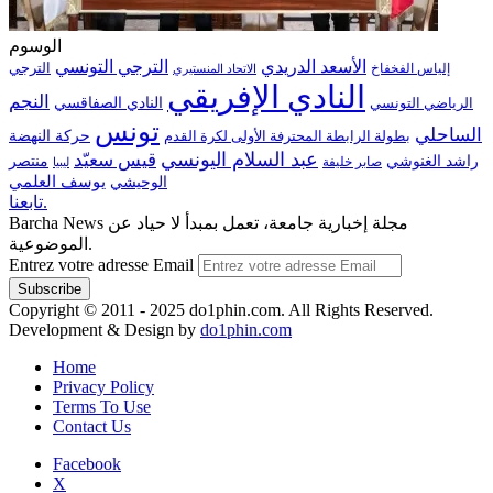
الوسوم
الترجي التونسي
الأسعد الدريدي
الترجي
إلياس الفخفاخ
الاتحاد المنستيري
النادي الإفريقي
النجم
الرياضي التونسي
النادي الصفاقسي
تونس
الساحلي
حركة النهضة
بطولة الرابطة المحترفة الأولى لكرة القدم
عبد السلام اليونسي
قيس سعيّد
منتصر
راشد الغنوشي
صابر خليفة
ليبيا
الوحيشي
يوسف العلمي
تابعنا.
Barcha News مجلة إخبارية جامعة، تعمل بمبدأ لا حياد عن
الموضوعية.
Entrez votre adresse Email
Copyright © 2011 - 2025 do1phin.com. All Rights Reserved.
Development & Design by
do1phin.com
Home
Privacy Policy
Terms To Use
Contact Us
Facebook
X