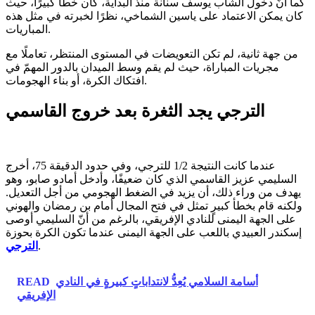
كما أنّ دخول الشاب يوسف سنانة منذ البداية، كان خطأ كبيرًا، حيث
كان يمكن الاعتماد على ياسين الشماخي، نظرًا لخبرته في مثل هذه
المباريات.
من جهة ثانية، لم تكن التعويضات في المستوى المنتظر، تعاملًا مع
مجريات المباراة، حيث لم يقم وسط الميدان بالدور المهمّ في
افتكاك الكرة، أو بناء الهجومات.
الترجي يجد الثغرة بعد خروج القاسمي
عندما كانت النتيجة 1/2 للترجي، وفي حدود الدقيقة 75، أخرج
السليمي عزيز القاسمي الذي كان ضعيفًا، وأدخل أمادو صابو، وهو
يهدف من وراء ذلك، أن يزيد في الضغط الهجومي من أجل التعديل.
ولكنه قام بخطأ كبيرٍ تمثل في فتح المجال أمام بن رمضان والهوني
على الجهة اليمنى للنادي الإفريقي، بالرغم من أنّ السليمي أوصى
إسكندر العبيدي باللعب على الجهة اليمنى عندما تكون الكرة بحوزة
.
الترجي
أسامة السلامي يُعِدُّ لانتداباتٍ كبيرةٍ في النادي
READ
الإفريقي