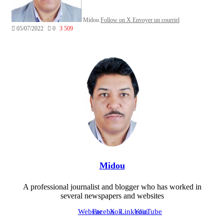
Midou
Follow on X
Envoyer un courriel
05/07/2022
0
3 509
Midou
A professional journalist and blogger who has worked in
several newspapers and websites
Website
Facebook
X
Linkedin
YouTube