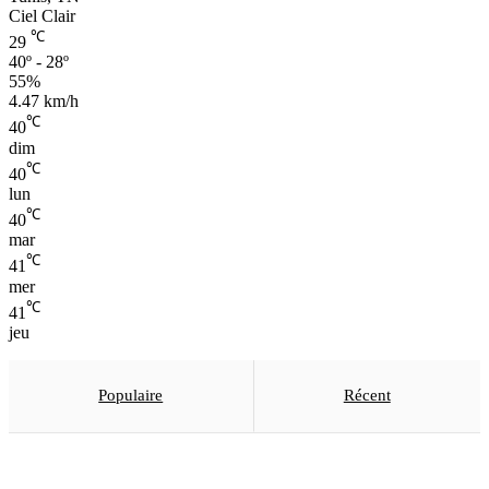
Ciel Clair
℃
29
40º - 28º
55%
4.47 km/h
℃
40
dim
℃
40
lun
℃
40
mar
℃
41
mer
℃
41
jeu
Populaire
Récent