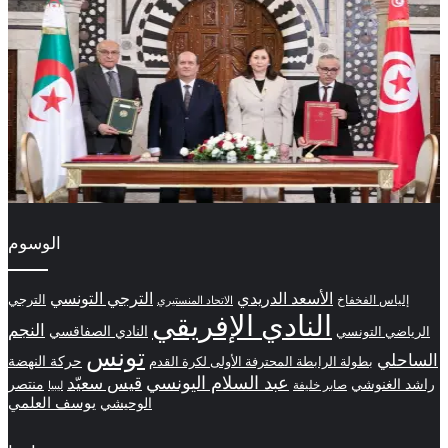
الوسوم
الترجي التونسي
الأسعد الدريدي
الترجي
إلياس الفخفاخ
الاتحاد المنستيري
النادي الإفريقي
النجم
الرياضي التونسي
النادي الصفاقسي
تونس
الساحلي
حركة النهضة
بطولة الرابطة المحترفة الأولى لكرة القدم
عبد السلام اليونسي
قيس سعيّد
منتصر
راشد الغنوشي
صابر خليفة
ليبيا
الوحيشي
يوسف العلمي