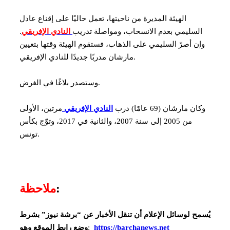
الهيئة المديرة من ناحيتها، تعمل حاليًا على إقناع عادل
السليمي بعدم الانسحاب، ومواصلة تدريب
النادي الإفريقي
.
وإن أصرّ السليمي على الذهاب، فستقوم الهيئة وقتها بتعيين
مارشان مدربًا جديدًا للنادي الإفريقي.
وستصدر بلاغًا في الغرض.
وكان مارشان (69 عامًا) درب
النادي الإفريقي
مرتين، الأولى
من 2005 إلى سنة 2007، والثانية في 2017، وتوّج بكأس
تونس.
:
ملاحظة
يُسمح لوسائل الإعلام أن تنقل الأخبار عن “برشة نيوز” بشرط
https://barchanews.net
:
وضع رابط الموقع وهو