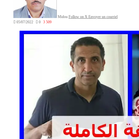
Midou
Follow on X
Envoyer un courriel
05/07/2022
0
3 509