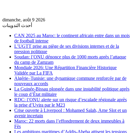
dimanche, août 9 2026
أحدث التدوينات
CAN 2025 au Maroc: le continent africain entre dans un mois
de football intense
L’UGTT prise au piège de ses divisions internes et de la
pression politique
Soudan: l’ONU dénonce plus de 1000 morts après l’attaque
du camp de Zamzam
Mondiale 2026: Une Répartition Financière Historique
Validée par La FIFA
Algérie–Tunisie: une dynamique commune renforcée par de
nouveaux accords
La Guinée-Bissau plongée dans une instabilité politique après
le coup d’État militaire
RDC: l’ONU alerte sur un risque d’escalade régionale après
la prise d’Uvira par le M23
Crise ouverte à Liverpool : Mohamed Salah, Arne Slot et un
avenir incertain
Maroc: 22 morts dans l’effondrement de deux immeubles à
Fès
Les ambitions maritimes d’Addis-Abeba attisent les tensions