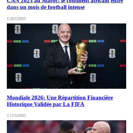
CAN 2025 au Maroc: le continent africain entre
dans un mois de football intense
20/12/2025
Mondiale 2026: Une Répartition Financière
Historique Validée par La FIFA
17/12/2025