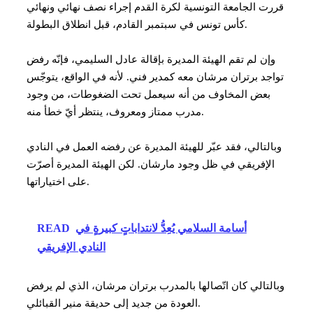
قررت الجامعة التونسية لكرة القدم إجراء نصف نهائي ونهائي
كأس تونس في سبتمبر القادم، قبل انطلاق البطولة.
وإن لم تقم الهيئة المديرة بإقالة عادل السليمي، فإنّه رفض
تواجد برتران مرشان معه كمدير فني. لأنه في الواقع، يتوجّس
بعض المخاوف من أنه سيعمل تحت الضغوطات، من وجود
مدرب ممتاز ومعروف، ينتظر أيّ خطأ منه.
وبالتالي، فقد عبّر للهيئة المديرة عن رفضه العمل في النادي
الإفريقي في ظل وجود مارشان. لكن الهيئة المديرة أصرّت
على اختياراتها.
أسامة السلامي يُعِدُّ لانتداباتٍ كبيرةٍ في
READ
النادي الإفريقي
وبالتالي كان اتّصالها بالمدرب برتران مرشان، الذي لم يرفض
العودة من جديد إلى حديقة منير القبائلي.