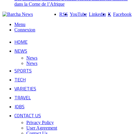
dans la Corne de l’Afrique
RSS
YouTube
Linkedin
X
Facebook
Menu
Connexion
HOME
NEWS
News
News
SPORTS
TECH
VARIETIES
TRAVEL
JOBS
CONTACT US
Privacy Policy
User Agreement
Contact Us