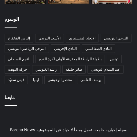
الوسوم
الترجي التونسي
الاتحاد المنستيري
الأسعد الدريدي
إلياس الفخفاخ
النادي الصفاقسي
النادي الإفريقي
الترجي الرياضي التونسي
تونس
بطولة الرابطة المحترفة الأولى لكرة القدم
النجم الساحلي
عبد السلام اليونسي
صابر خليفة
راشد الغنوشي
حركة النهضة
يوسف العلمي
منتصر الوحيشي
ليبيا
قيس سعيّد
تابعنا.
Barcha News مجلة إخبارية جامعة، تعمل بمبدأ لا حياد عن الموضوعية.