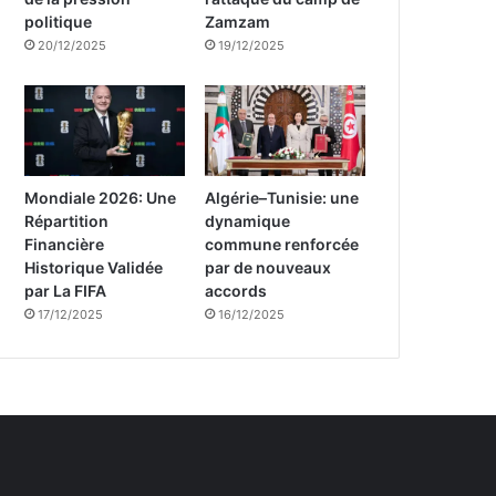
politique
Zamzam
20/12/2025
19/12/2025
Mondiale 2026: Une
Algérie–Tunisie: une
Répartition
dynamique
Financière
commune renforcée
Historique Validée
par de nouveaux
par La FIFA
accords
17/12/2025
16/12/2025