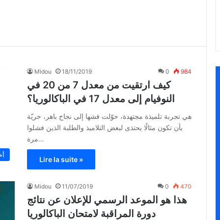
Midou
18/11/2019
0
984
كيف ارتقيت من معدل 7 من 20 في
النوفيام إلى معدل 17 في الباكالوريا؟
هي تجربة تلميذة مجتهدة، حوّلت فشها إلى نجاح باهر، حريّة
بأن تكون مثالًا يحتذى لبعض التلاميذ والطلبة الذين فشلوا
مرة…
أخ
Lire la suite »
Midou
11/07/2019
0
470
هذا هو الموعد الرسمي للإعلان عن نتائج
دورة المراقبة لامتحان الباكالوريا