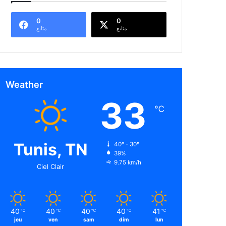
0
0
متابع
متابع
Weather
33
℃
Tunis, TN
40º - 30º
39%
9.75 km/h
Ciel Clair
40
40
40
40
41
℃
℃
℃
℃
℃
jeu
ven
sam
dim
lun