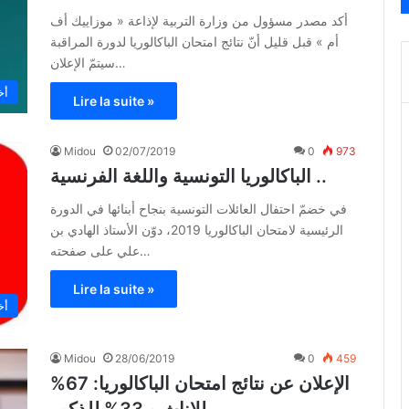
أكد مصدر مسؤول من وزارة التربية لإذاعة « موزاييك أف
أم » قبل قليل أنّ نتائج امتحان الباكالوريا لدورة المراقبة
سيتمّ الإعلان…
أخ
Lire la suite »
Midou
02/07/2019
0
973
الباكالوريا التونسية واللغة الفرنسية ..
في خضمّ احتفال العائلات التونسية بنجاح أبنائها في الدورة
الرئيسية لامتحان الباكالوريا 2019، دوّن الأستاذ الهادي بن
علي على صفحته…
Lire la suite »
أخ
Midou
28/06/2019
0
459
الإعلان عن نتائج امتحان الباكالوريا: 67%
للإناث و 33% للذكور