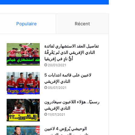
Populaire
Récent
تفاصيل العقد الاستشهاري لفائدة
النادي الإفريقي الذي لم يَعْرِفْهُ
أيُّ نادٍ في إفريقيا
20/01/2021
5 لاعبين على قائمة انتدابات
النادي الإفريقي
05/07/2021
رسميًا.. هؤلاء اللاعبون سيغادرون
النادي الإفريقي
11/07/2021
الوحيشي يُروّض 4 لاعبين
ممتازين من الدوري التونسي