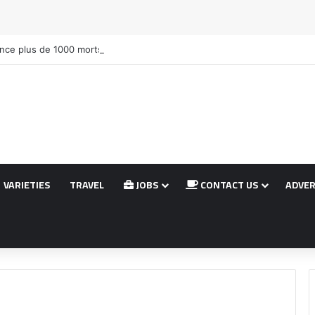
nce plus de 1000 morts après l’attaque du camp de Zamzam
VARIETIES
TRAVEL
JOBS
CONTACT US
ADVER
térale)