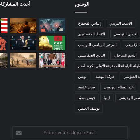
الوسوم
أحدث المشاركات
الأسعد الدريدي
إلياس الفخفاخ
الترجي التونسي
الاتحاد المنستيري
 الإفريقي
الترجي الرياضي التونسي
النجم الساحلي
النادي الصفاقسي
ولة الرابطة المحترفة الأولى لكرة القدم
 الغنوشي
حركة النهضة
تونس
عبد السلام اليونسي
صابر خليفة
تصر الوحيشي
ليبيا
قيس سعيّد
يوسف العلمي
Entrez
votre