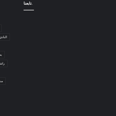
تابعنا.
النادي
بط
راشد
من