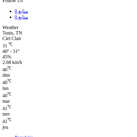
Follow Us
0
متابع
0
متابع
Weather
Tunis, TN
Ciel Clair
℃
31
40º - 31º
45%
2.68 km/h
℃
40
dim
℃
40
lun
℃
40
mar
℃
41
mer
℃
41
jeu