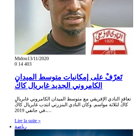
Midou
13/11/2020
0
14 403
تَعرّفْ على إمكانيات متوسط الميدان
الكامروني الجديد غابريال كاكْ
تعاقد النادي الإفريقي مع متوسط الميدان الكامروني غابريال
كاكْ لثلاثة مواسم. وكان النادي البنزرتي انتدب غابريال كاكْ
في جانفي 2019،…
Lire la suite »
رياضة