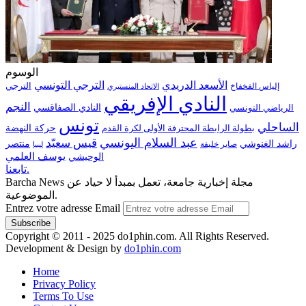
الوسوم
الترجي التونسي
الأسعد الدريدي
الترجي
إلياس الفخفاخ
الاتحاد المنستيري
النادي الإفريقي
النجم
الرياضي التونسي
النادي الصفاقسي
تونس
الساحلي
حركة النهضة
بطولة الرابطة المحترفة الأولى لكرة القدم
عبد السلام اليونسي
قيس سعيّد
منتصر
راشد الغنوشي
صابر خليفة
ليبيا
الوحيشي
يوسف العلمي
تابعنا.
Barcha News مجلة إخبارية جامعة، تعمل بمبدأ لا حياد عن
الموضوعية.
Entrez votre adresse Email
Copyright © 2011 - 2025 do1phin.com. All Rights Reserved.
Development & Design by
do1phin.com
Home
Privacy Policy
Terms To Use