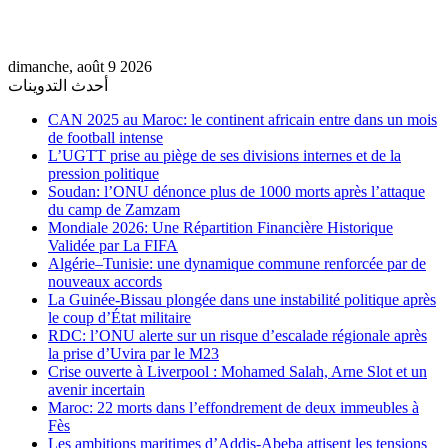
dimanche, août 9 2026
أحدث التدوينات
CAN 2025 au Maroc: le continent africain entre dans un mois
de football intense
L’UGTT prise au piège de ses divisions internes et de la
pression politique
Soudan: l’ONU dénonce plus de 1000 morts après l’attaque
du camp de Zamzam
Mondiale 2026: Une Répartition Financière Historique
Validée par La FIFA
Algérie–Tunisie: une dynamique commune renforcée par de
nouveaux accords
La Guinée-Bissau plongée dans une instabilité politique après
le coup d’État militaire
RDC: l’ONU alerte sur un risque d’escalade régionale après
la prise d’Uvira par le M23
Crise ouverte à Liverpool : Mohamed Salah, Arne Slot et un
avenir incertain
Maroc: 22 morts dans l’effondrement de deux immeubles à
Fès
Les ambitions maritimes d’Addis-Abeba attisent les tensions