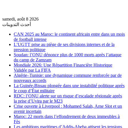
samedi, août 8 2026
أحدث التدوينات
CAN 2025 au Maroc: le continent africain entre dans un mois
de football intense
L’UGTT prise au piège de ses divisions internes et de la
pression politique
Soudan: l’ONU dénonce plus de 1000 morts après l’attaque
du camp de Zamzam
Mondiale 2026: Une Répartition Financière Historique
Validée par La FIFA
Algérie–Tunisie: une dynamique commune renforcée par de
nouveaux accords
La Guinée-Bissau plongée dans une instabilité politique après
le coup d’État militaire
RDC: l’ONU alerte sur un risque d’escalade régionale après
la prise d’Uvira par le M23
Crise ouverte à Liverpool : Mohamed Salah, Arne Slot et un
avenir incertain
Maroc: 22 morts dans l’effondrement de deux immeubles à
Fès
Les ambitions maritimes d’Addis-Abeba attisent les tensions