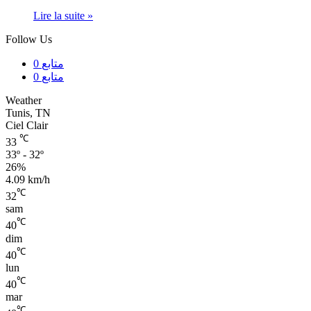
Lire la suite »
Follow Us
0
متابع
0
متابع
Weather
Tunis, TN
Ciel Clair
℃
33
33º - 32º
26%
4.09 km/h
℃
32
sam
℃
40
dim
℃
40
lun
℃
40
mar
℃