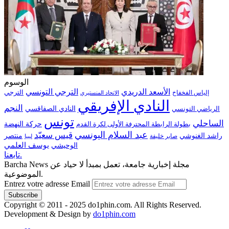
الوسوم
الترجي التونسي
الأسعد الدريدي
الترجي
إلياس الفخفاخ
الاتحاد المنستيري
النادي الإفريقي
النجم
الرياضي التونسي
النادي الصفاقسي
تونس
الساحلي
حركة النهضة
بطولة الرابطة المحترفة الأولى لكرة القدم
عبد السلام اليونسي
قيس سعيّد
منتصر
راشد الغنوشي
صابر خليفة
ليبيا
الوحيشي
يوسف العلمي
تابعنا.
Barcha News مجلة إخبارية جامعة، تعمل بمبدأ لا حياد عن
الموضوعية.
Entrez votre adresse Email
Copyright © 2011 - 2025 do1phin.com. All Rights Reserved.
Development & Design by
do1phin.com