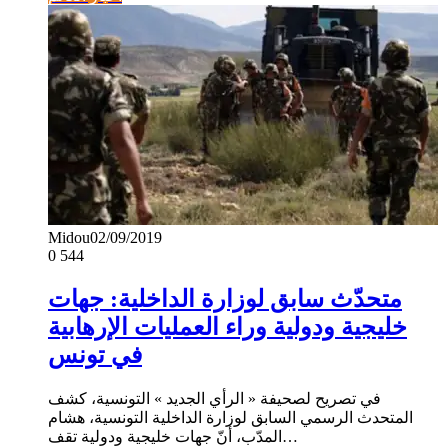
Midou
02/09/2019
0
544
متحدّث سابق لوزارة الداخلية: جهات
خليجية ودولية وراء العمليات الإرهابية
في تونس
في تصريح لصحيفة « الرأي الجديد » التونسية، كشف
المتحدث الرسمي السابق لوزارة الداخلية التونسية، هشام
المدّب، أنّ جهات خليجية ودولية تقف…