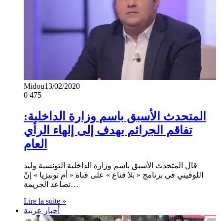
Midou
13/02/2020
0
475
المتحدث الأسبق باسم وزارة الداخلية:
تفاقم الجرائم يهدف إلى إلهاء الرأي
العام
قال المتحدث الأسبق باسم وزارة الداخلية التونسية وليد
اللوقيني في برنامج « بلا قناع » على قناة « أم تونيزيا » إنّ
تصاعد الجريمة…
Lire la suite »
أخبار عربية