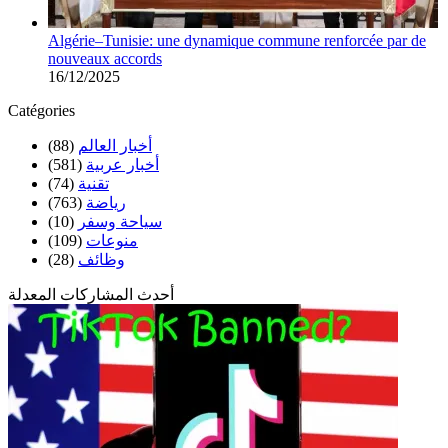
Algérie–Tunisie: une dynamique commune renforcée par de
nouveaux accords
16/12/2025
Catégories
(88)
أخبار العالم
(581)
أخبار عربية
(74)
تقنية
(763)
رياضة
(10)
سياحة وسفر
(109)
منوعات
(28)
وظائف
أحدث المشاركات المعدلة