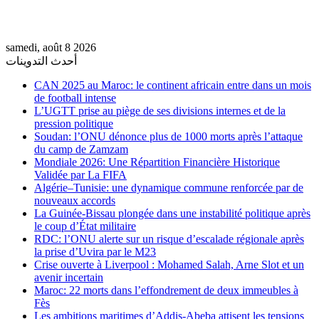
samedi, août 8 2026
أحدث التدوينات
CAN 2025 au Maroc: le continent africain entre dans un mois
de football intense
L’UGTT prise au piège de ses divisions internes et de la
pression politique
Soudan: l’ONU dénonce plus de 1000 morts après l’attaque
du camp de Zamzam
Mondiale 2026: Une Répartition Financière Historique
Validée par La FIFA
Algérie–Tunisie: une dynamique commune renforcée par de
nouveaux accords
La Guinée-Bissau plongée dans une instabilité politique après
le coup d’État militaire
RDC: l’ONU alerte sur un risque d’escalade régionale après
la prise d’Uvira par le M23
Crise ouverte à Liverpool : Mohamed Salah, Arne Slot et un
avenir incertain
Maroc: 22 morts dans l’effondrement de deux immeubles à
Fès
Les ambitions maritimes d’Addis-Abeba attisent les tensions