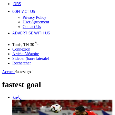
JOBS
CONTACT US
Privacy Policy
User Agreement
Contact Us
ADVERTISE WITH US
℃
Tunis, TN
30
Connexion
Article Aléatoire
Sidebar (barre latérale)
Rechercher
Accueil
/
fastest goal
fastest goal
رياضة