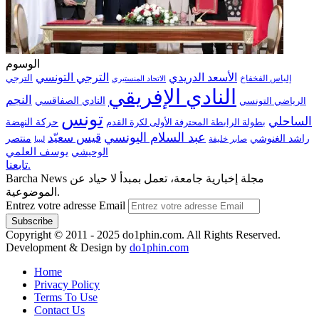
الوسوم
الترجي التونسي
الأسعد الدريدي
الترجي
إلياس الفخفاخ
الاتحاد المنستيري
النادي الإفريقي
النجم
الرياضي التونسي
النادي الصفاقسي
تونس
الساحلي
حركة النهضة
بطولة الرابطة المحترفة الأولى لكرة القدم
عبد السلام اليونسي
قيس سعيّد
منتصر
راشد الغنوشي
صابر خليفة
ليبيا
الوحيشي
يوسف العلمي
تابعنا.
Barcha News مجلة إخبارية جامعة، تعمل بمبدأ لا حياد عن
الموضوعية.
Entrez votre adresse Email
Copyright © 2011 - 2025 do1phin.com. All Rights Reserved.
Development & Design by
do1phin.com
Home
Privacy Policy
Terms To Use
Contact Us