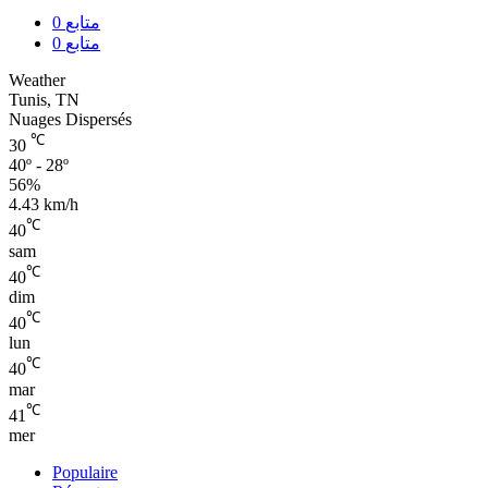
0
متابع
0
متابع
Weather
Tunis, TN
Nuages Dispersés
℃
30
40º - 28º
56%
4.43 km/h
℃
40
sam
℃
40
dim
℃
40
lun
℃
40
mar
℃
41
mer
Populaire