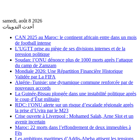
samedi, août 8 2026
أحدث التدوينات
CAN 2025 au Maroc: le continent africain entre dans un mois
de football intense
L’UGTT prise au piège de ses divisions internes et de la
pression politique
Soudan: l’ONU dénonce plus de 1000 morts après l’attaque
du camp de Zamzam
Mondiale 2026: Une Répartition Financière Historique
Validée par La FIFA
Algérie–Tunisie: une dynamique commune renforcée par de
nouveaux accords
La Guinée-Bissau plongée dans une instabilité politique après
le coup d’État militaire
RDC: l’ONU alerte sur un risque d’escalade régionale après
la prise d’Uvira par le M23
Crise ouverte à Liverpool : Mohamed Salah, Arne Slot et un
avenir incertain
Maroc: 22 morts dans l’effondrement de deux immeubles à
Fès
Les ambitions maritimes d’Addis-Abeba attisent les tensions