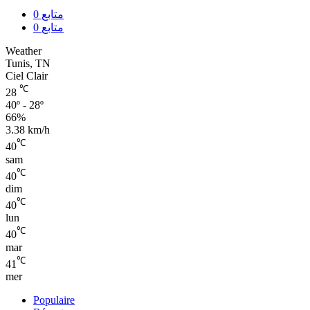
0
متابع
0
متابع
Weather
Tunis, TN
Ciel Clair
℃
28
40º - 28º
66%
3.38 km/h
℃
40
sam
℃
40
dim
℃
40
lun
℃
40
mar
℃
41
mer
Populaire