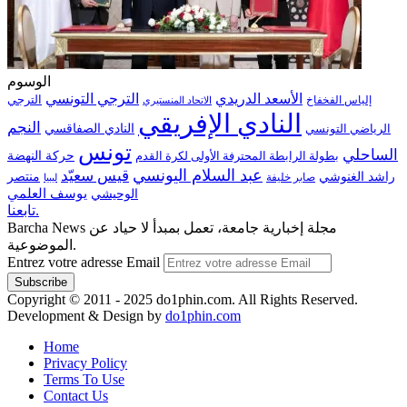
الوسوم
الترجي التونسي
الأسعد الدريدي
الترجي
إلياس الفخفاخ
الاتحاد المنستيري
النادي الإفريقي
النجم
الرياضي التونسي
النادي الصفاقسي
تونس
الساحلي
حركة النهضة
بطولة الرابطة المحترفة الأولى لكرة القدم
عبد السلام اليونسي
قيس سعيّد
منتصر
راشد الغنوشي
صابر خليفة
ليبيا
الوحيشي
يوسف العلمي
تابعنا.
Barcha News مجلة إخبارية جامعة، تعمل بمبدأ لا حياد عن
الموضوعية.
Entrez votre adresse Email
Copyright © 2011 - 2025 do1phin.com. All Rights Reserved.
Development & Design by
do1phin.com
Home
Privacy Policy
Terms To Use
Contact Us