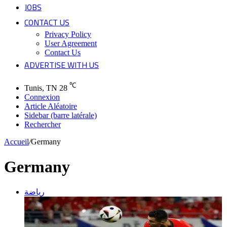
JOBS
CONTACT US
Privacy Policy
User Agreement
Contact Us
ADVERTISE WITH US
℃
Tunis, TN
28
Connexion
Article Aléatoire
Sidebar (barre latérale)
Rechercher
Accueil
/
Germany
Germany
رياضة