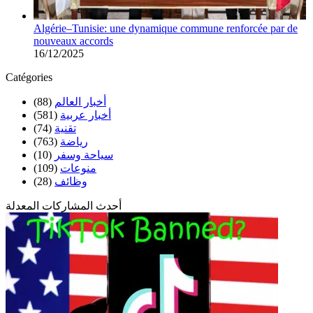
Algérie–Tunisie: une dynamique commune renforcée par de
nouveaux accords
16/12/2025
Catégories
(88)
أخبار العالم
(581)
أخبار عربية
(74)
تقنية
(763)
رياضة
(10)
سياحة وسفر
(109)
منوعات
(28)
وظائف
أحدث المشاركات المعدلة