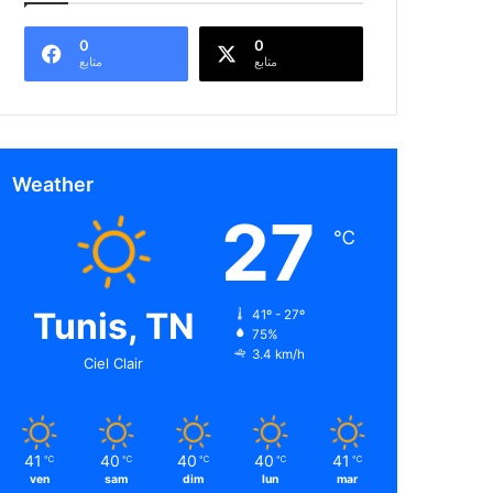
0
0
متابع
متابع
Weather
27
℃
Tunis, TN
41º - 27º
75%
3.4 km/h
Ciel Clair
41
40
40
40
41
℃
℃
℃
℃
℃
ven
sam
dim
lun
mar