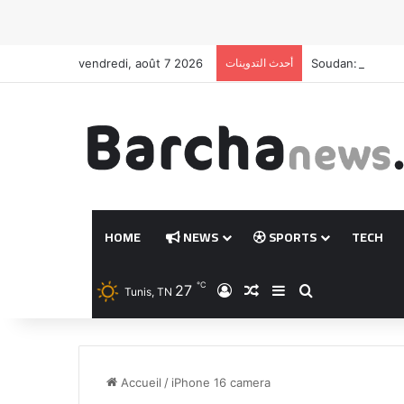
vendredi, août 7 2026
أحدث التدوينات
Soudan: l’ONU d
HOME
NEWS
SPORTS
TECH
℃
27
Connexion
Article Aléatoire
Sidebar (barre lat
Rechercher
Tunis, TN
Accueil
/
iPhone 16 camera