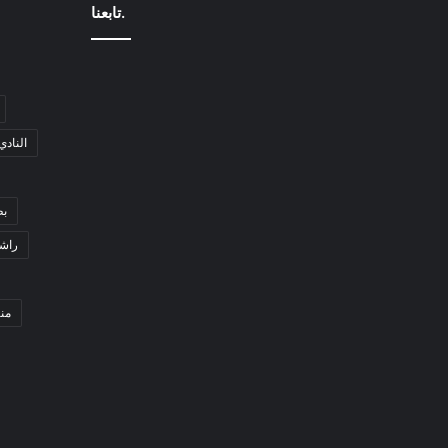
تابعنا.
النادي
بط
راشد
من