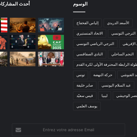
الوسوم
أحدث المشاركات
الأسعد الدريدي
إلياس الفخفاخ
الترجي التونسي
الاتحاد المنستيري
 الإفريقي
الترجي الرياضي التونسي
النجم الساحلي
النادي الصفاقسي
ولة الرابطة المحترفة الأولى لكرة القدم
 الغنوشي
حركة النهضة
تونس
عبد السلام اليونسي
صابر خليفة
تصر الوحيشي
ليبيا
قيس سعيّد
يوسف العلمي
Entrez
votre