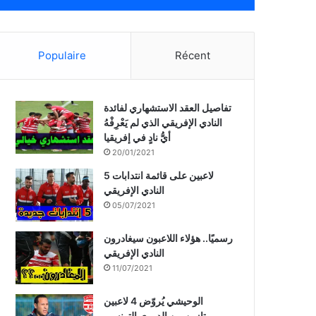
Populaire
Récent
تفاصيل العقد الاستشهاري لفائدة
النادي الإفريقي الذي لم يَعْرِفْهُ
أيُّ نادٍ في إفريقيا
20/01/2021
5 لاعبين على قائمة انتدابات
النادي الإفريقي
05/07/2021
رسميًا.. هؤلاء اللاعبون سيغادرون
النادي الإفريقي
11/07/2021
الوحيشي يُروّض 4 لاعبين
ممتازين من الدوري التونسي