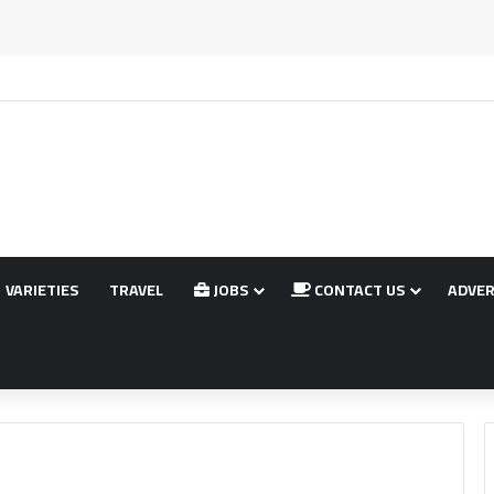
énonce plus de 1000 morts après l’attaque du camp de Zamzam
VARIETIES
TRAVEL
JOBS
CONTACT US
ADVER
érale)