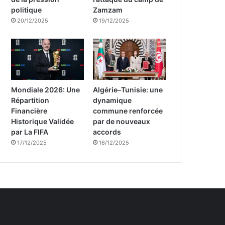
politique
Zamzam
20/12/2025
19/12/2025
Mondiale 2026: Une
Algérie–Tunisie: une
Répartition
dynamique
Financière
commune renforcée
Historique Validée
par de nouveaux
par La FIFA
accords
17/12/2025
16/12/2025