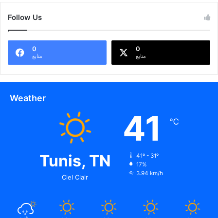
Follow Us
0
0
متابع
متابع
Weather
41
℃
Tunis, TN
41º - 31º
17%
3.94 km/h
Ciel Clair