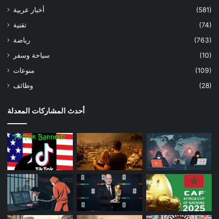
أخبار عربية
(581)
تقنية
(74)
رياضة
(763)
سياحة وسفر
(10)
منوعات
(109)
وظائف
(28)
أحدث المشاركات المعدلة