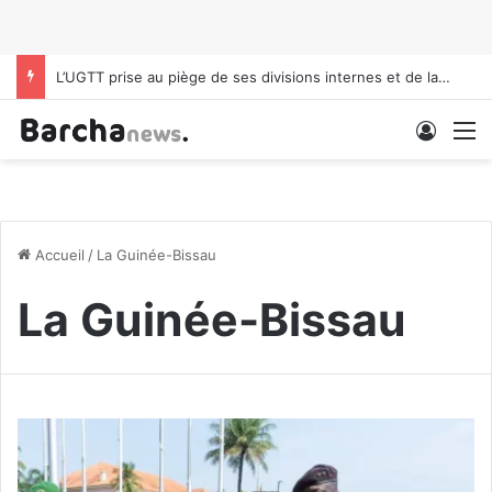
L’UGTT prise au piège de ses divisions internes et de la pression politique
Conne
M
Accueil
/
La Guinée-Bissau
La Guinée-Bissau