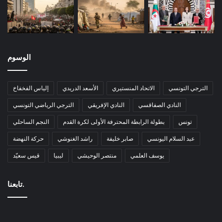
الوسوم
الترجي التونسي
الاتحاد المنستيري
الأسعد الدريدي
إلياس الفخفاخ
النادي الصفاقسي
النادي الإفريقي
الترجي الرياضي التونسي
تونس
بطولة الرابطة المحترفة الأولى لكرة القدم
النجم الساحلي
عبد السلام اليونسي
صابر خليفة
راشد الغنوشي
حركة النهضة
يوسف العلمي
منتصر الوحيشي
ليبيا
قيس سعيّد
تابعنا.