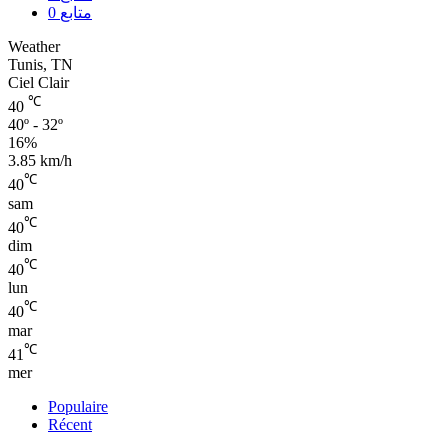
0
متابع
Weather
Tunis, TN
Ciel Clair
℃
40
40º - 32º
16%
3.85 km/h
℃
40
sam
℃
40
dim
℃
40
lun
℃
40
mar
℃
41
mer
Populaire
Récent