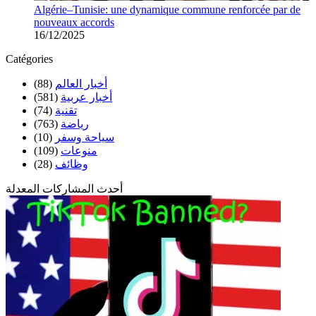
Algérie–Tunisie: une dynamique commune renforcée par de
nouveaux accords
16/12/2025
Catégories
(88)
أخبار العالم
(581)
أخبار عربية
(74)
تقنية
(763)
رياضة
(10)
سياحة وسفر
(109)
منوعات
(28)
وظائف
أحدث المشاركات المعدلة