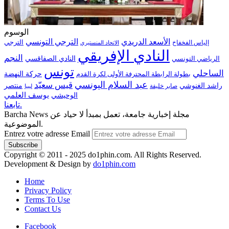
الوسوم
الترجي التونسي
الأسعد الدريدي
الترجي
إلياس الفخفاخ
الاتحاد المنستيري
النادي الإفريقي
النجم
الرياضي التونسي
النادي الصفاقسي
تونس
الساحلي
حركة النهضة
بطولة الرابطة المحترفة الأولى لكرة القدم
عبد السلام اليونسي
قيس سعيّد
منتصر
راشد الغنوشي
صابر خليفة
ليبيا
الوحيشي
يوسف العلمي
تابعنا.
Barcha News مجلة إخبارية جامعة، تعمل بمبدأ لا حياد عن
الموضوعية.
Entrez votre adresse Email
Copyright © 2011 - 2025 do1phin.com. All Rights Reserved.
Development & Design by
do1phin.com
Home
Privacy Policy
Terms To Use
Contact Us
Facebook