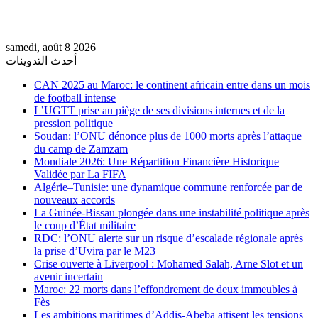
samedi, août 8 2026
أحدث التدوينات
CAN 2025 au Maroc: le continent africain entre dans un mois
de football intense
L’UGTT prise au piège de ses divisions internes et de la
pression politique
Soudan: l’ONU dénonce plus de 1000 morts après l’attaque
du camp de Zamzam
Mondiale 2026: Une Répartition Financière Historique
Validée par La FIFA
Algérie–Tunisie: une dynamique commune renforcée par de
nouveaux accords
La Guinée-Bissau plongée dans une instabilité politique après
le coup d’État militaire
RDC: l’ONU alerte sur un risque d’escalade régionale après
la prise d’Uvira par le M23
Crise ouverte à Liverpool : Mohamed Salah, Arne Slot et un
avenir incertain
Maroc: 22 morts dans l’effondrement de deux immeubles à
Fès
Les ambitions maritimes d’Addis-Abeba attisent les tensions