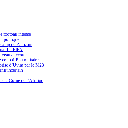
 football intense
n politique
du camp de Zamzam
 par La FIFA
uveaux accords
 coup d’État militaire
prise d’Uvira par le M23
nir incertain
ns la Corne de l’Afrique