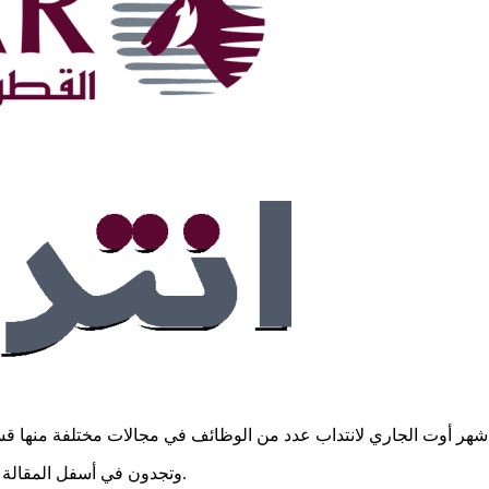
وتجدون في أسفل المقالة روابط للوظائف الثمانية التي ستقوم الخطوط الجوية القطرية بانتدابها.