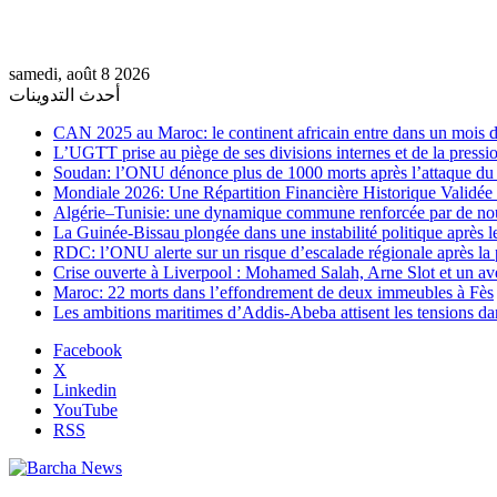
samedi, août 8 2026
أحدث التدوينات
CAN 2025 au Maroc: le continent africain entre dans un mois de
L’UGTT prise au piège de ses divisions internes et de la pressio
Soudan: l’ONU dénonce plus de 1000 morts après l’attaque 
Mondiale 2026: Une Répartition Financière Historique Validée
Algérie–Tunisie: une dynamique commune renforcée par de no
La Guinée-Bissau plongée dans une instabilité politique après le
RDC: l’ONU alerte sur un risque d’escalade régionale après la 
Crise ouverte à Liverpool : Mohamed Salah, Arne Slot et un ave
Maroc: 22 morts dans l’effondrement de deux immeubles à Fès
Les ambitions maritimes d’Addis-Abeba attisent les tensions da
Facebook
X
Linkedin
YouTube
RSS