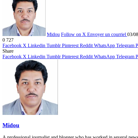
Midou
Follow on X
Envoyer un courriel
03/0
0
727
Facebook
X
Linkedin
Tumblr
Pinterest
Reddit
WhatsApp
Telegram
P
Share
Facebook
X
Linkedin
Tumblr
Pinterest
Reddit
WhatsApp
Telegram
P
Midou
A professional journalist and blogger who has worked in several new