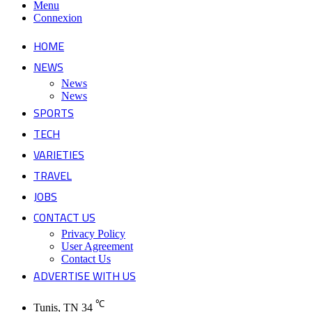
Menu
Connexion
HOME
NEWS
News
News
SPORTS
TECH
VARIETIES
TRAVEL
JOBS
CONTACT US
Privacy Policy
User Agreement
Contact Us
ADVERTISE WITH US
℃
Tunis, TN
34