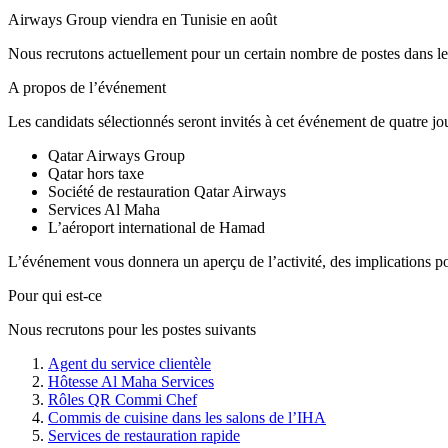
Airways Group viendra en Tunisie en août
Nous recrutons actuellement pour un certain nombre de postes dans les 
A propos de l’événement
Les candidats sélectionnés seront invités à cet événement de quatre jo
Qatar Airways Group
Qatar hors taxe
Société de restauration Qatar Airways
Services Al Maha
L’aéroport international de Hamad
L’événement vous donnera un aperçu de l’activité, des implications pou
Pour qui est-ce
Nous recrutons pour les postes suivants
Agent du service clientèle
Hôtesse Al Maha Services
Rôles QR Commi Chef
Commis de cuisine dans les salons de l’IHA
Services de restauration rapide