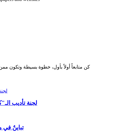
كن متابعاً أولاً بأول، خطوة بسيطة وتكون ممن
لجنة
لجنة تأديب الـ"
تباينٌ في