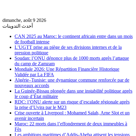
dimanche, août 9 2026
أحدث التدوينات
CAN 2025 au Maroc: le continent africain entre dans un mois
de football intense
L’UGTT prise au piège de ses divisions internes et de la
pression politique
Soudan: l’ONU dénonce plus de 1000 morts après l’attaque
du camp de Zamzam
Mondiale 2026: Une Répartition Financière Historique
Validée par La FIFA
Algérie–Tunisie: une dynamique commune renforcée par de
nouveaux accords
La Guinée-Bissau plongée dans une instabilité politique après
le coup d’État militaire
RDC: l’ONU alerte sur un risque d’escalade régionale après
la prise d’Uvira par le M23
Crise ouverte à Liverpool : Mohamed Salah, Arne Slot et un
avenir incertain
Maroc: 22 morts dans l’effondrement de deux immeubles à
Fès
Les ambitions maritimes d’Addis-Abeba attisent les tensions