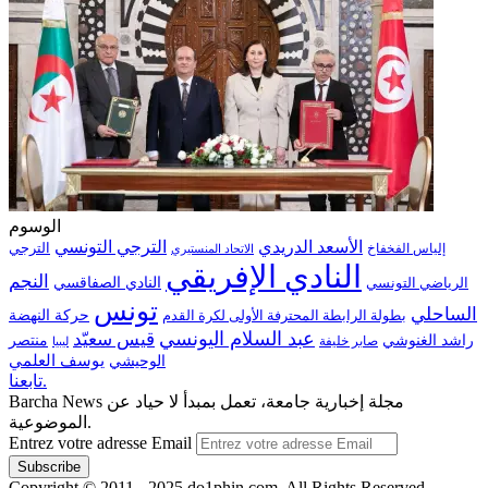
الوسوم
الترجي التونسي
الأسعد الدريدي
الترجي
إلياس الفخفاخ
الاتحاد المنستيري
النادي الإفريقي
النجم
الرياضي التونسي
النادي الصفاقسي
تونس
الساحلي
حركة النهضة
بطولة الرابطة المحترفة الأولى لكرة القدم
عبد السلام اليونسي
قيس سعيّد
منتصر
راشد الغنوشي
صابر خليفة
ليبيا
الوحيشي
يوسف العلمي
تابعنا.
Barcha News مجلة إخبارية جامعة، تعمل بمبدأ لا حياد عن
الموضوعية.
Entrez votre adresse Email
Copyright © 2011 - 2025 do1phin.com. All Rights Reserved.