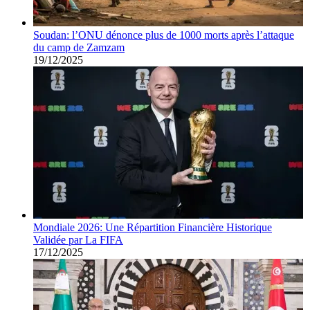
Soudan: l’ONU dénonce plus de 1000 morts après l’attaque
du camp de Zamzam
19/12/2025
Mondiale 2026: Une Répartition Financière Historique
Validée par La FIFA
17/12/2025