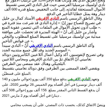
ونجح الفريق الذي يعدّ ويرتّب هذه الإجراءات، في ترتتيب الأمور مع
نادي أولمييك مرسيليا الفرنسي حيث قبل النادي الفرنسي تقسيط
الأموال المستحقة لفائدته، إلى جانب التخفيض بمبلغ قدره 600 ألف
دينار وهة يمثل خطايا التأخير في الدفع.
وقال الناطق الرسمي باسم
النادي الإفريقي
الأستاذ كمال بن خليل
في تصريح للصباح نيوز إنّ: « إدارة النادي قد شرعت منذ فترة في
طلب أذون تحويل الأموال في الملفات التي تتضمن عقوبة المنع ».
وأشار بن خليل إلى أنّ « الهيئة المديرة قد تحصلت على موافقة
مبدئية من أولمبيك مرسيليا على تقسيط المبلغ المطلوب والتخلي
عن فوائض التأخير ».
وأكد الناطق الرسمي باسم
النادي الإفريقي
أنّ « النادي سيبدأ
الموسم الجديد وقد أهّل جميع منتدبيه الجدد ».
وفي تصريح لإنفوسبور، أكد وكيل أعمال اللاعبين الكامرونيين دونالد
نغاميني أنّ الاتفاق تمّ بين النادي الإفريقي ومحامي اللاعبين
البلجيكي وهناك عقد ممضى بين الطرفين.
ويقضي العقد الممضى بين الطرفين وفق دونالد نغاميني بتقسيط
المبلغ على قسطيْن.
وتعهد
النادي الافريقي
بدقع مبلغ 350 ألف يورو (حوالي مليون و 140
ألف دينار تونسي) في أجل أقصاه يوم الخميس 26 نوفمبر 2020، على
أن يدفع القسط الثاني المقدر بمبلغ 156 ألف يورو (حوالي 508 ألف
.
دينار) في أجل أقصاه يوم 2 مارس 2021
وينصّ الاتفاق كذلك، بحسب ذات المصدر، على أن يسحب محامي