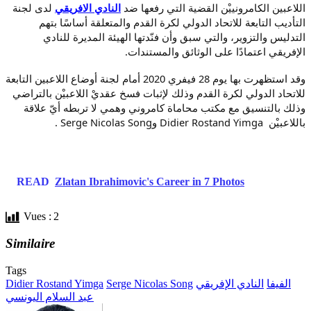
اللاعبين الكامرونييْن القضية التي رفعها ضد
النادي الافريقي
لدى
لجنة
التأديب التابعة للاتحاد الدولي لكرة القدم
والمتعلقة أساسًا بتهم
التدليس والتزوير، والتي سبق وأن فنّدتها الهيئة المديرة للنادي
الإفريقي اعتمادًا على الوثائق والمستندات.
وقد استظهرت بها يوم 28 فيفري 2020 أمام لجنة أوضاع اللاعبين التابعة
للاتحاد الدولي لكرة القدم وذلك لإثبات فسخ عقديْ اللاعبيْن بالتراضي
وذلك بالتنسيق مع مكتب محاماة كامروني وهمي لا تربطه أيّ علاقة
باللاعبيْن
Didier Rostand Yimga و
. Serge Nicolas Song
READ
Zlatan Ibrahimovic's Career in 7 Photos
Vues :
2
Similaire
Tags
الفيفا
النادي الإفريقي
Serge Nicolas Song
Didier Rostand Yimga
عبد السلام اليونسي