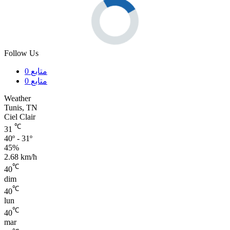
Follow Us
متابع
0
متابع
0
Weather
Tunis, TN
Ciel Clair
℃
31
40º - 31º
45%
2.68 km/h
℃
40
dim
℃
40
lun
℃
40
mar