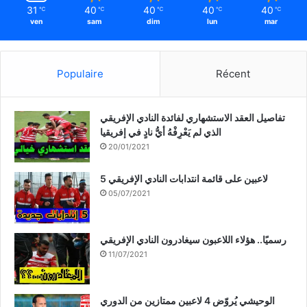
31
40
40
40
40
℃
℃
℃
℃
℃
ven
sam
dim
lun
mar
Populaire
Récent
تفاصيل العقد الاستشهاري لفائدة النادي الإفريقي
الذي لم يَعْرِفْهُ أيُّ نادٍ في إفريقيا
20/01/2021
5 لاعبين على قائمة انتدابات النادي الإفريقي
05/07/2021
رسميًا.. هؤلاء اللاعبون سيغادرون النادي الإفريقي
11/07/2021
الوحيشي يُروّض 4 لاعبين ممتازين من الدوري