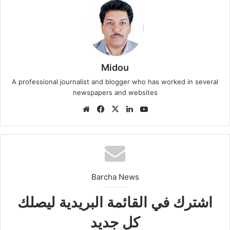
Midou
A professional journalist and blogger who has worked in several
newspapers and websites
We
Fa
X
Lin
Yo
bsi
ce
ke
uT
te
bo
din
ub
ok
e
Barcha News
اشترك في القائمة البريدية ليصلك
كل جديد