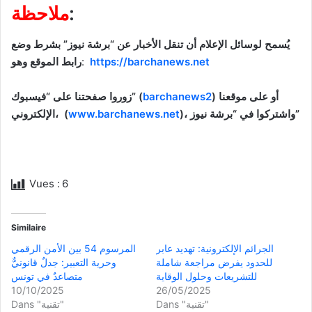
:
ملاحظة
يُسمح لوسائل الإعلام أن تنقل الأخبار عن “برشة نيوز” بشرط وضع
https://barchanews.net
:
رابط الموقع وهو
) أو على موقعنا
barchanews2
زوروا صفحتنا على “فيسبوك” (
)، واشتركوا في “برشة نيوز”
www.barchanews.net
الإلكتروني، (
Vues :
6
Similaire
الجرائم الإلكترونية: تهديد عابر
المرسوم 54 بين الأمن الرقمي
للحدود يفرض مراجعة شاملة
وحرية التعبير: جدلٌ قانونيٌّ
للتشريعات وحلول الوقاية
متصاعدٌ في تونس
10/10/2025
26/05/2025
Dans "تقنية"
Dans "تقنية"