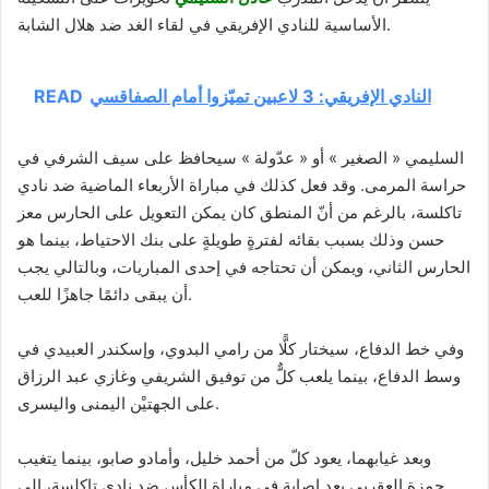
الأساسية للنادي الإفريقي في لقاء الغد ضد هلال الشابة.
النادي الإفريقي: 3 لاعبين تميّزوا أمام الصفاقسي
READ
السليمي « الصغير » أو « عدّولة » سيحافظ على سيف الشرفي في
حراسة المرمى. وقد فعل كذلك في مباراة الأربعاء الماضية ضد نادي
تاكلسة، بالرغم من أنّ المنطق كان يمكن التعويل على الحارس معز
حسن وذلك بسبب بقائه لفترةٍ طويلةٍ على بنك الاحتياط، بينما هو
الحارس الثاني، ويمكن أن تحتاجه في إحدى المباريات، وبالتالي يجب
أن يبقى دائمًا جاهزًا للعب.
وفي خط الدفاع، سيختار كلًّا من رامي البدوي، وإسكندر العبيدي في
وسط الدفاع، بينما يلعب كلٌّ من توفيق الشريفي وغازي عبد الرزاق
على الجهتيْن اليمنى واليسرى.
وبعد غيابهما، يعود كلّ من أحمد خليل، وأمادو صابو، بينما يتغيب
حمزة العقربي بعد إصابة في مباراة الكأس ضد نادي تاكلسة، إلى