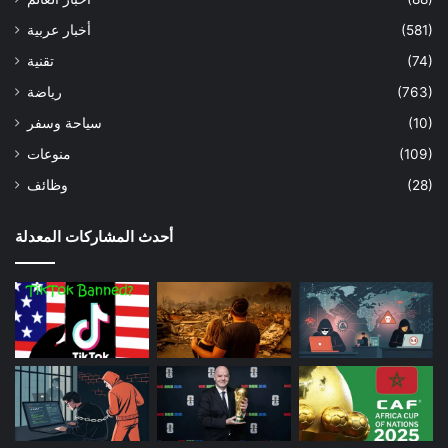
(581)
أخبار عربية
(74)
تقنية
(763)
رياضة
(10)
سياحة وسفر
(109)
منوعات
(28)
وظائف
أحدث المشاركات المعدلة