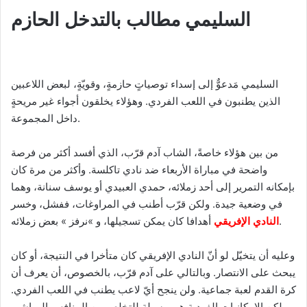
السليمي مطالب بالتدخل الحازم
السليمي مَدعوٌّ إلى إسداء توصياتٍ حازمةٍ، وقويّةٍ، لبعض اللاعبين
الذين يطنبون في اللعب الفردي. وهؤلاء يخلقون أجواء غير مريحةٍ
داخل المجموعة.
من بين هؤلاء خاصةً، الشاب آدم قرّب، الذي أفسد أكثر من فرصة
واضحة في مباراة الأربعاء ضد نادي تاكلسة. وأكثر من مرة كان
بإمكانه التمرير إلى أحد زملائه، حمدي العبيدي أو يوسف سنانة، وهما
في وضعية جيدة. ولكن قرّب أطنب في المراوغات، ففشل، وخسر
أهدافا كان يمكن تسجيلها، و »نرفز » بعض زملائه.
النادي الإفريقي
وعليه أن يتخيّل لو أنّ النادي الإفريقي كان متأخرا في النتيجة، أو كان
يبحث على الانتصار. وبالتالي على آدم قرّب، بالخصوص، أن يعرف أن
كرة القدم لعبة جماعية. ولن ينجح أيّ لاعب يطنب في اللعب الفردي.
ولكن الإمكانيات الفردية هي وسيلة للتخلص من المنافس المباشر،