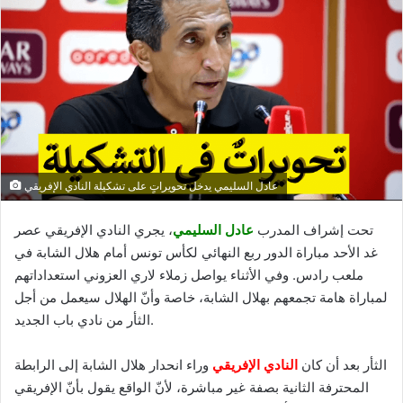
l
o
o
y
w
e
o
r
n
u
X
n
c
o
u
عادل السليمي يدخل تحويراتٍ على تشكيلة النادي الإفريقي
r
r
تحت إشراف المدرب
عادل السليمي
، يجري النادي الإفريقي عصر
i
غد الأحد مباراة الدور ربع النهائي لكأس تونس أمام هلال الشابة في
e
ملعب رادس. وفي الأثناء يواصل زملاء لاري العزوني استعداداتهم
l
لمباراة هامة تجمعهم بهلال الشابة، خاصة وأنّ الهلال سيعمل من أجل
الثأر من نادي باب الجديد.
الثأر بعد أن كان
النادي الإفريقي
وراء انحدار هلال الشابة إلى الرابطة
المحترفة الثانية بصفة غير مباشرة، لأنّ الواقع يقول بأنّ الإفريقي