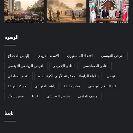
الوسوم
الترجي التونسي
الاتحاد المنستيري
الأسعد الدريدي
إلياس الفخفاخ
النادي الصفاقسي
النادي الإفريقي
الترجي الرياضي التونسي
تونس
بطولة الرابطة المحترفة الأولى لكرة القدم
النجم الساحلي
عبد السلام اليونسي
صابر خليفة
راشد الغنوشي
حركة النهضة
يوسف العلمي
منتصر الوحيشي
ليبيا
قيس سعيّد
تابعنا.