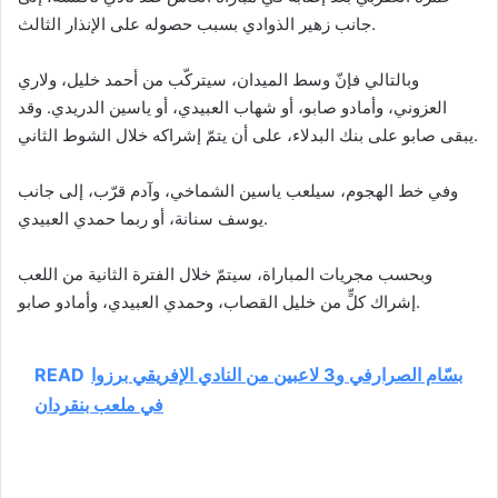
جانب زهير الذوادي بسبب حصوله على الإنذار الثالث.
وبالتالي فإنّ وسط الميدان، سيتركّب من أحمد خليل، ولاري
العزوني، وأمادو صابو، أو شهاب العبيدي، أو ياسين الدريدي. وقد
يبقى صابو على بنك البدلاء، على أن يتمّ إشراكه خلال الشوط الثاني.
وفي خط الهجوم، سيلعب ياسين الشماخي، وآدم قرّب، إلى جانب
يوسف سنانة، أو ربما حمدي العبيدي.
وبحسب مجريات المباراة، سيتمّ خلال الفترة الثانية من اللعب
إشراك كلٍّ من خليل القصاب، وحمدي العبيدي، وأمادو صابو.
بسّام الصرارفي و3 لاعبين من النادي الإفريقي برزوا
READ
في ملعب بنقردان