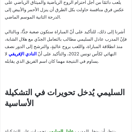
يلعب دائمًا من أجل احترام الروح الرياضية والميثاق الرياضي على
عكس فرق منافسة حاولت بكل الطرق أن ينزل الأحمر والأبيض إلى
الدرجة الثانية الموسم الماضي.
أشرنا إلى ذلك، للتأكيد على أنّ المباراة ستكون صعبة جدًّا، وبالتالي
فإنّ المدرب عادل السليمي مطالب بالتعامل الجدّي مع هلال الشابة،
منذ انطلاقة المباراة، واللعب بروح عاليةٍ، والترشح إلى الدور نصف
النهائي لكأس تونس 2022، والتأكيد على أنّ
النادي الإفريقي
لا
يساوم في النتيجة مهما كان اسم الفريق الذي يقابله.
السليمي يُدخل تحويرات في التشكيلة
الأساسية
ينتظر أن يدخل المدرب
عادل السليمي
تحويرات على التشكيلة