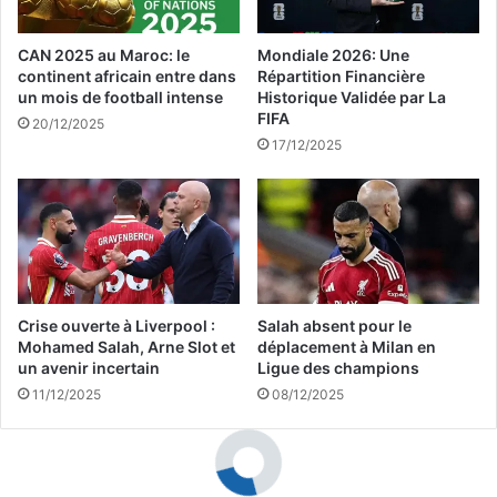
.
ر
و
ي
CAN 2025 au Maroc: le
Mondiale 2026: Une
ا
ق
continent africain entre dans
Répartition Financière
ل
ي
un mois de football intense
Historique Validée par La
ج
و
FIFA
20/12/2025
ع
ا
17/12/2025
ا
ل
ي
س
د
لّ
ي
ي
ع
م
ل
ي
ى
ي
خُ
ر
Crise ouverte à Liverpool :
Salah absent pour le
ط
دّ
Mohamed Salah, Arne Slot et
déplacement à Milan en
ى
un avenir incertain
Ligue des champions
ب
م
ق
11/12/2025
08/12/2025
ع
وّ
ل
ةٍ
و
ل