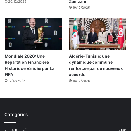
Zamzam
20/12/2025
19/12/2025
Mondiale 2026: Une
Algérie–Tunisie: une
Répartition Financière
dynamique commune
Historique Validée par La
renforcée par de nouveaux
FIFA
accords
17/12/2025
16/12/2025
Catégories
(88)
أخبار العالم