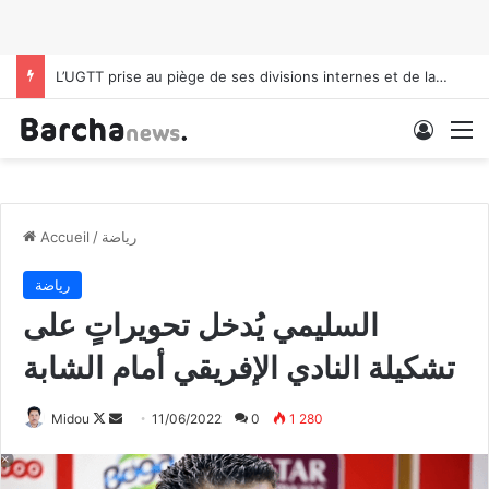
L’UGTT prise au piège de ses divisions internes et de la pression politique
Conne
M
رياضة
/
Accueil
رياضة
السليمي يُدخل تحويراتٍ على
تشكيلة النادي الإفريقي أمام الشابة
Midou
F
E
11/06/2022
0
1 280
o
n
l
v